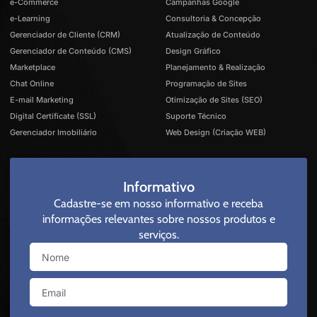
e-Commerce
Campanhas Google
e-Learning
Consultoria & Concepção
Gerenciador de Cliente (CRM)
Atualização de Conteúdo
Gerenciador de Conteúdo (CMS)
Design Gráfico
Marketplace
Planejamento & Realização
Chat Online
Programação de Sites
E-mail Marketing
Otimização de Sites (SEO)
Digital Certificate (SSL)
Suporte Técnico
Gerenciador Imobiliário
Web Design (Criação WEB)
Informativo
Cadastre-se em nosso informativo e receba
informações relevantes sobre nossos produtos e
serviços.