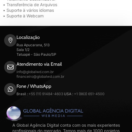
• Transferência de Arquivos
• Suporte à vários idiomas
• Suporte à Webcam
Localização
Rua Apucarana, 513
Sala 1/2
Tatuapé - São Paulo/SP
Atendimento via Email
info@globalwd.com.br
financeiro@globalwd.com.br
Fone / WhatsApp
Brasil :
+55 (11) 91484-4603
USA :
+1 (863) 651-4500
A Global Agência Digital conta com os mais experientes
profissionais do mercado. Temos mais de 1000 projetos